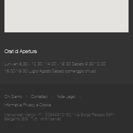
Orari di Apertura
Lun-ven 8.30 - 12.30 | 14.00 - 18.30 Sabato 9.30/12.00
16.00/18.30 Luglio/Agosto Sabato pomeriggio chiuso
Chi Siamo
Contattaci
Note Legali
Informativa Privacy e Cookie
Marcandelli Marco | P.I. 02844910162 | Via Borgo Palazzo 59F |
Bergamo (BG)
. Tutti i diritti riservati.