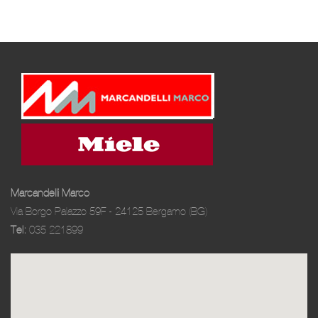
Marcandelli Marco
Via Borgo Palazzo 59F - 24125 Bergamo (BG)
Tel:
035 221899