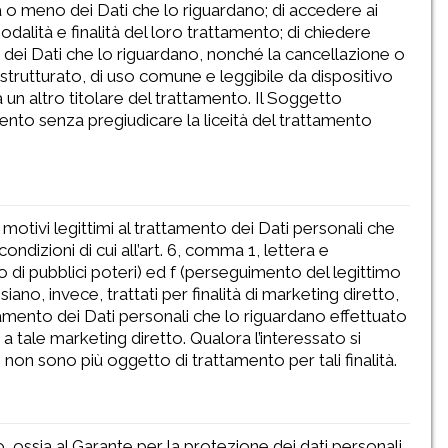
a o meno dei Dati che lo riguardano; di accedere ai
dalità e finalità del loro trattamento; di chiedere
o dei Dati che lo riguardano, nonché la cancellazione o
strutturato, di uso comune e leggibile da dispositivo
 un altro titolare del trattamento. Il Soggetto
omento senza pregiudicare la liceità del trattamento
 motivi legittimi al trattamento dei Dati personali che
ondizioni di cui all’art. 6, comma 1, lettera e
 di pubblici poteri) ed f (perseguimento del legittimo
iano, invece, trattati per finalità di marketing diretto,
ttamento dei Dati personali che lo riguardano effettuato
 a tale marketing diretto. Qualora l’interessato si
 non sono più oggetto di trattamento per tali finalità.
, ossia al Garante per la protezione dei dati personali