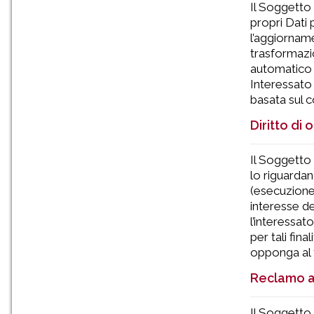
Il Soggetto 
propri Dati 
l’aggiorname
trasformazio
automatico i
Interessato 
basata sul 
Diritto di
Il Soggetto 
lo riguardan
(esecuzione 
interesse del
l’interessat
per tali fin
opponga al t
Reclamo al
Il Soggetto 