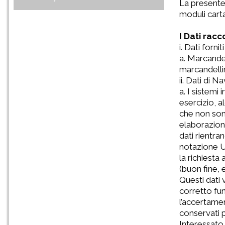
La presente 
moduli cart
I Dati racc
i. Dati forn
a. Marcandel
marcandelli
ii. Dati di N
a. I sistemi
esercizio, al
che non sono
elaborazioni
dati rientran
notazione UR
la richiesta
(buon fine, 
Questi dati 
corretto fu
l’accertamen
conservati p
Interessato 