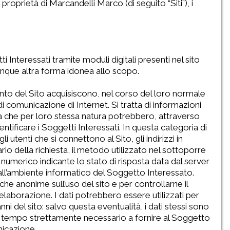
 proprietà di Marcandelli Marco (di seguito “Siti”), i
 Interessati tramite moduli digitali presenti nel sito
unque altra forma idonea allo scopo.
nto del Sito acquisiscono, nel corso del loro normale
 di comunicazione di Internet. Si tratta di informazioni
ma che per loro stessa natura potrebbero, attraverso
ntificare i Soggetti Interessati. In questa categoria di
li utenti che si connettono al Sito, gli indirizzi in
rio della richiesta, il metodo utilizzato nel sottoporre
ce numerico indicante lo stato di risposta data dal server
e all’ambiente informatico del Soggetto Interessato.
iche anonime sull’uso del sito e per controllarne il
borazione. I dati potrebbero essere utilizzati per
anni del sito: salvo questa eventualità, i dati stessi sono
r il tempo strettamente necessario a fornire al Soggetto
nicazione.