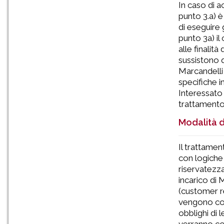
In caso di a
punto 3.a) è
di eseguire g
punto 3a) il
alle finalit
sussistono q
Marcandelli 
specifiche i
Interessato 
trattamento
Modalità 
Il trattamen
con logiche 
riservatezza
incarico di 
(customer r
vengono con
obblighi di l