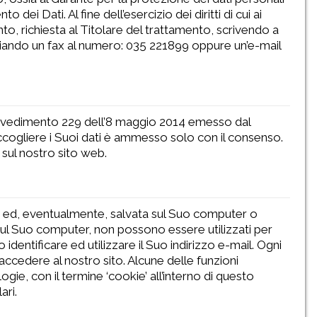
 dei Dati. Al fine dell’esercizio dei diritti di cui ai
to, richiesta al Titolare del trattamento, scrivendo a
iando un fax al numero: 035 221899 oppure un’e-mail
rovvedimento 229 dell’8 maggio 2014 emesso dal
raccogliere i Suoi dati è ammesso solo con il consenso.
e sul nostro sito web.
er ed, eventualmente, salvata sul Suo computer o
sul Suo computer, non possono essere utilizzati per
identificare ed utilizzare il Suo indirizzo e-mail. Ogni
 accedere al nostro sito. Alcune delle funzioni
e, con il termine ‘cookie’ all’interno di questo
ari.