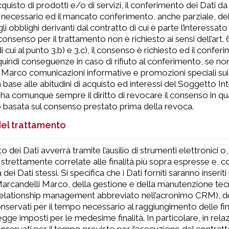
cquisto di prodotti e/o di servizi, il conferimento dei Dati da
 necessario ed il mancato conferimento, anche parziale, dei
li obblighi derivanti dal contratto di cui è parte l’interessato e
 consenso per il trattamento non è richiesto ai sensi dell’
à di cui al punto 3.b) e 3.c), il consenso è richiesto ed il co
uindi conseguenze in caso di rifiuto al conferimento, se non, 
Marco comunicazioni informative e promozioni speciali sui p
n base alle abitudini di acquisto ed interessi del Soggetto Int
ha comunque sempre il diritto di revocare il consenso in qu
 basata sul consenso prestato prima della revoca.
del trattamento
to dei Dati avverrà tramite l’ausilio di strumenti elettronici
strettamente correlate alle finalità più sopra espresse e, 
 dei Dati stessi. Si specifica che i Dati forniti saranno inseri
Marcandelli Marco, della gestione e della manutenzione tecnic
elationship management abbreviato nell’acronimo CRM), des
servati per il tempo necessario al raggiungimento delle fin
egge imposti per le medesime finalità. In particolare, in relazi