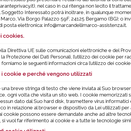
anteprivacy.it), nel caso in cui ritenga non lecito il trattamento
 il Soggetto Interessato potrà inoltrare, in qualunque momen
 Marco, Via Borgo Palazzo 59F, 24125 Bergamo (BG); o inv
 di posta elettronica: info@marcandellimarco-assistenza.it.
ei cookies.
ella Direttiva UE sulle comunicazioni elettroniche e del P
la Protezione dei Dati Personali, l’utilizzo dei cookie per 
Le forniamo le seguenti informazioni circa l’utilizzo dei cooki
i cookie e perché vengono utilizzati
 una breve stringa di testo che viene inviata al Suo brows
e, ogni volta che visita un sito web. I cookie memorizzati 
essun dato dal Suo hard disk, trasmettere virus informatici o 
co in relazione al browser e dispositivo da Lei utilizzati per
ai cookie possono essere demandate anche ad altre tecnologi
i vuol far riferimento ai cookie e a tutte le tecnologie simil