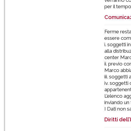
verranno con
per il tempo
Comunicaz
Ferme restan
essere comun
i. soggetti 
alla distrib
center Marc
ii. previo c
Marco abbia 
iii. soggetti
iv. soggetti
appartenente 
L’elenco agg
inviando un 
I Dati non s
Diritti del