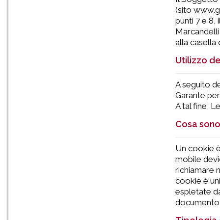
(sito www.gar
punti 7 e 8,
Marcandelli
alla casella
Utilizzo d
A seguito d
Garante per 
A tal fine, 
Cosa sono 
Un cookie è
mobile devic
richiamare n
cookie è uni
espletate d
documento, s