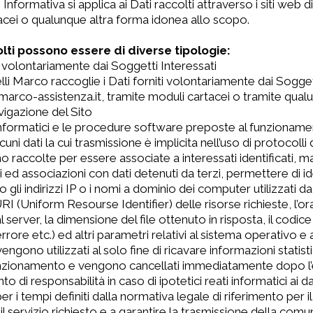
Informativa si applica ai Dati raccolti attraverso i siti web di
acei o qualunque altra forma idonea allo scopo.
olti possono essere di diverse tipologie:
iti volontariamente dai Soggetti Interessati
li Marco raccoglie i Dati forniti volontariamente dai Soggetti
marco-assistenza.it, tramite moduli cartacei o tramite qual
avigazione del Sito
 informatici e le procedure software preposte al funzioname
cuni dati la cui trasmissione è implicita nell’uso di protocolli
 raccolte per essere associate a interessati identificati, 
 ed associazioni con dati detenuti da terzi, permettere di ide
o gli indirizzi IP o i nomi a dominio dei computer utilizzati dag
I (Uniform Resourse Identifier) delle risorse richieste, l’ora
 al server, la dimensione del file ottenuto in risposta, il codi
errore etc.) ed altri parametri relativi al sistema operativo 
vengono utilizzati al solo fine di ricavare informazioni statist
nzionamento e vengono cancellati immediatamente dopo l’ela
to di responsabilità in caso di ipotetici reati informatici ai d
er i tempi definiti dalla normativa legale di riferimento pe
il servizio richiesto e a garantire la trasmissione della comu