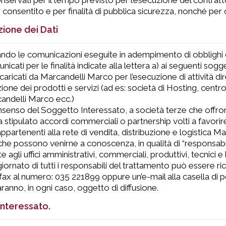
servati per il tempo previsto per l’esecuzione del contratto 
 consentito e per finalità di pubblica sicurezza, nonché per co
ione dei Dati
do le comunicazioni eseguite in adempimento di obblighi di 
icati per le finalità indicate alla lettera a) ai seguenti sogge
incaricati da Marcandelli Marco per l’esecuzione di attività
uzione dei prodotti e servizi (ad es: società di Hosting, centr
andelli Marco ecc.)
onsenso del Soggetto Interessato, a società terze che offrono
stipulato accordi commerciali o partnership volti a favorire l
 appartenenti alla rete di vendita, distribuzione e logistica Ma
 che possono venirne a conoscenza, in qualità di “responsabili
agli uffici amministrativi, commerciali, produttivi, tecnici e l’
iornato di tutti i responsabili del trattamento può essere ric
fax al numero: 035 221899 oppure un’e-mail alla casella di 
aranno, in ogni caso, oggetto di diffusione.
l’Interessato.