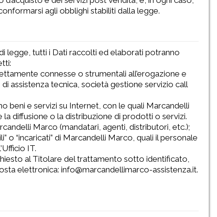
d’acquisto e dei servizi post vendita, e, in ogni caso,
nformarsi agli obblighi stabiliti dalla legge.
legge, tutti i Dati raccolti ed elaborati potranno
tti:
 direttamente connesse o strumentali all’erogazione e
o di assistenza tecnica, società gestione servizio call
 beni e servizi su Internet, con le quali Marcandelli
a diffusione o la distribuzione di prodotti o servizi.
rcandelli Marco (mandatari, agenti, distributori, etc.);
” o “incaricati” di Marcandelli Marco, quali il personale
Ufficio IT.
hiesto al Titolare del trattamento sotto identificato,
posta elettronica: info@marcandellimarco-assistenza.it.