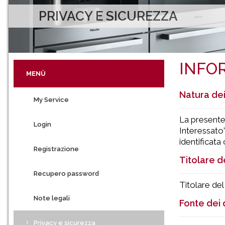
PRIVACY E SICUREZZA
INFO
MENÙ
Natura dei
My Service
La presente 
Login
Interessato”
identificata 
Registrazione
Titolare d
Recupero password
Titolare del
Note legali
Fonte dei d
Privacy e sicurezza