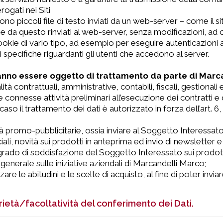
erogati nei Siti
sono piccoli file di testo inviati da un web-server – come il 
e da questo rinviati al web-server, senza modificazioni, ad o
ookie di vario tipo, ad esempio per eseguire autenticazioni
 specifiche riguardanti gli utenti che accedono al server.
ranno essere oggetto di trattamento da parte di Marcan
alità contrattuali, amministrative, contabili, fiscali, gestionali 
connesse attività preliminari all’esecuzione dei contratti e 
al caso il trattamento dei dati è autorizzato in forza dell’ar
ità promo-pubblicitarie, ossia inviare al Soggetto Interessa
iali, novità sui prodotti in anteprima ed invio di newsletter
l grado di soddisfazione del Soggetto Interessato sui prodott
 generale sulle iniziative aziendali di Marcandelli Marco;
zzare le abitudini e le scelte di acquisto, al fine di poter inv
ietà/facoltatività del conferimento dei Dati.