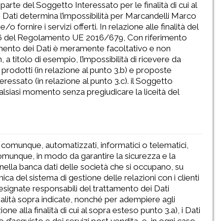
 parte del Soggetto Interessato per le finalità di cui al
 Dati determina l’impossibilità per Marcandelli Marco
/o fornire i servizi offerti. In relazione alle finalità del
art. 6 del Regolamento UE 2016/679, Con riferimento
nferimento dei Dati è meramente facoltativo e non
a titolo di esempio, l’impossibilità di ricevere da
rodotti (in relazione al punto 3.b) e proposte
eressato (in relazione al punto 3.c). il Soggetto
alsiasi momento senza pregiudicare la liceità del
 o, comunque, automatizzati, informatici o telematici,
comunque, in modo da garantire la sicurezza e la
ti nella banca dati delle società che si occupano, su
a del sistema di gestione delle relazioni con i clienti
ignate responsabili del trattamento dei Dati
alità sopra indicate, nonché per adempiere agli
one alla finalità di cui al sopra esteso punto 3.a), i Dati