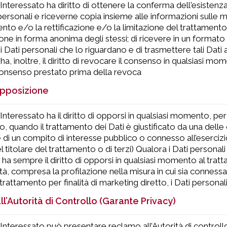
Interessato ha diritto di ottenere la conferma dell'esistenz
personali e riceverne copia insieme alle informazioni sulle mo
nto e/o la rettificazione e/o la limitazione del trattament
ne in forma anonima degli stessi; di ricevere in un formato 
 Dati personali che lo riguardano e di trasmettere tali Dati a
ha, inoltre, il diritto di revocare il consenso in qualsiasi m
consenso prestato prima della revoca
 opposizione
Interessato ha il diritto di opporsi in qualsiasi momento, per
o, quando il trattamento dei Dati è giustificato da una delle c
di un compito di interesse pubblico o connesso all’esercizio
 titolare del trattamento o di terzi) Qualora i Dati personali s
o ha sempre il diritto di opporsi in qualsiasi momento al tra
alità, compresa la profilazione nella misura in cui sia connessa
rattamento per finalità di marketing diretto, i Dati personali
l’Autorità di Controllo (Garante Privacy)
Interessato può presentare reclamo all’Autorità di controllo