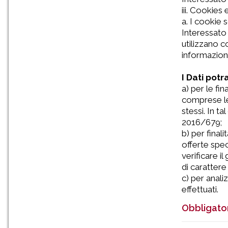
iii. Cookies 
a. I cookie 
Interessato 
utilizzano c
informazioni
I Dati pot
a) per le fin
comprese le 
stessi. In t
2016/679;
b) per final
offerte spec
verificare i
di carattere
c) per anali
effettuati.
Obbligator